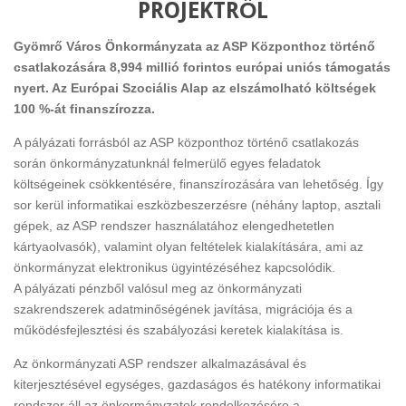
PROJEKTRŐL
Gyömrő Város Önkormányzata az ASP Központhoz történő
csatlakozására 8,994 millió forintos európai uniós támogatás
nyert. Az Európai Szociális Alap az elszámolható költségek
100 %-át finanszírozza.
A pályázati forrásból az ASP központhoz történő csatlakozás
során önkormányzatunknál felmerülő egyes feladatok
költségeinek csökkentésére, finanszírozására van lehetőség. Így
sor kerül informatikai eszközbeszerzésre (néhány laptop, asztali
gépek, az ASP rendszer használatához elengedhetetlen
kártyaolvasók), valamint olyan feltételek kialakítására, ami az
önkormányzat elektronikus ügyintézéséhez kapcsolódik.
A pályázati pénzből valósul meg az önkormányzati
szakrendszerek adatminőségének javítása, migrációja és a
működésfejlesztési és szabályozási keretek kialakítása is.
Az önkormányzati ASP rendszer alkalmazásával és
kiterjesztésével egységes, gazdaságos és hatékony informatikai
rendszer áll az önkormányzatok rendelkezésére a