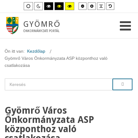
Kisebb
Nagyobb
PLG_SYSTEM_
Alapértelme
Alapértelmezett
Éjszakai
Magas
Magas
Magas
betűméret
betűméret
betűméret
mód
mód
kontraszt
kontraszt
kontraszt
fekete-
fekete-
sárga-
fehér
sárga
fekete
GYÖMRŐ
mód.
mód.
mód.
ÖNKORMÁNYZATI PORTÁL
Ön itt van:
Kezdőlap
Gyömrő Város Önkormányzata ASP központhoz való
csatlakozása
Gyömrő Város
Önkormányzata ASP
központhoz való