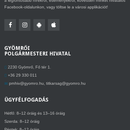
a legfontosabb hírekről, eseményekről, kövessen minket hivatalos
Facebook-oldalunkon, vagy töltse le a városi applikációt!
GYÖMRŐI
POLGÁRMESTERI HIVATAL
2230 Gyömrő, Fő tér 1.
+36 29 330 011
pmhiv@gyomro.hu
,
titkarsag@gyomro.hu
ÜGYFÉLFOGADÁS
Hétfő: 8–12 óráig és 13–16 óráig
Szerda: 8–12 óráig
Péntek: 8–12 óráig