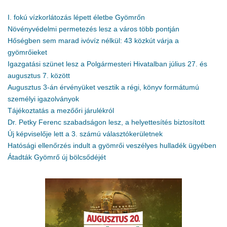
I. fokú vízkorlátozás lépett életbe Gyömrőn
Növényvédelmi permetezés lesz a város több pontján
Hőségben sem marad ivóvíz nélkül: 43 közkút várja a
gyömrőieket
Igazgatási szünet lesz a Polgármesteri Hivatalban július 27. és
augusztus 7. között
Augusztus 3-án érvényüket vesztik a régi, könyv formátumú
személyi igazolványok
Tájékoztatás a mezőőri járulékról
Dr. Petky Ferenc szabadságon lesz, a helyettesítés biztosított
Új képviselője lett a 3. számú választókerületnek
Hatósági ellenőrzés indult a gyömrői veszélyes hulladék ügyében
Átadták Gyömrő új bölcsődéjét