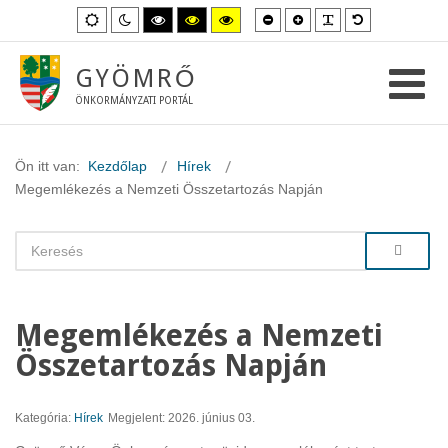
Kisebb
Nagyobb
PLG_SYSTEM_
Alapértelme
Alapértelmezett
Éjszakai
Magas
Magas
Magas
betűméret
betűméret
betűméret
mód
mód
kontraszt
kontraszt
kontraszt
fekete-
fekete-
sárga-
fehér
sárga
fekete
GYÖMRŐ
mód.
mód.
mód.
ÖNKORMÁNYZATI PORTÁL
Ön itt van:
Kezdőlap
Hírek
Megemlékezés a Nemzeti Összetartozás Napján
Megemlékezés a Nemzeti
Összetartozás Napján
Kategória:
Hírek
Megjelent: 2026. június 03.