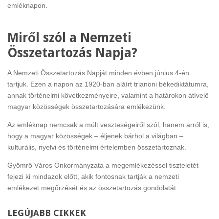
emléknapon.
Miről szól a Nemzeti
Összetartozás Napja?
A Nemzeti Összetartozás Napját minden évben június 4-én
tartjuk. Ezen a napon az 1920-ban aláírt trianoni békediktátumra,
annak történelmi következményeire, valamint a határokon átívelő
magyar közösségek összetartozására emlékezünk.
Az emléknap nemcsak a múlt veszteségeiről szól, hanem arról is,
hogy a magyar közösségek – éljenek bárhol a világban –
kulturális, nyelvi és történelmi értelemben összetartoznak.
Gyömrő Város Önkormányzata a megemlékezéssel tiszteletét
fejezi ki mindazok előtt, akik fontosnak tartják a nemzeti
emlékezet megőrzését és az összetartozás gondolatát.
LEGÚJABB
CIKKEK