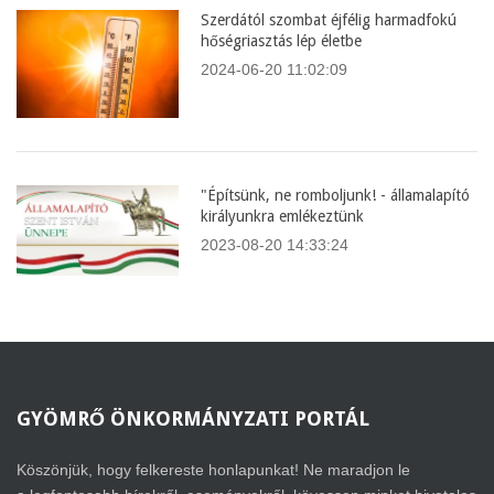
Szerdától szombat éjfélig harmadfokú
hőségriasztás lép életbe
2024-06-20 11:02:09
"Építsünk, ne romboljunk! - államalapító
királyunkra emlékeztünk
2023-08-20 14:33:24
GYÖMRŐ
ÖNKORMÁNYZATI PORTÁL
Köszönjük, hogy felkereste honlapunkat! Ne maradjon le