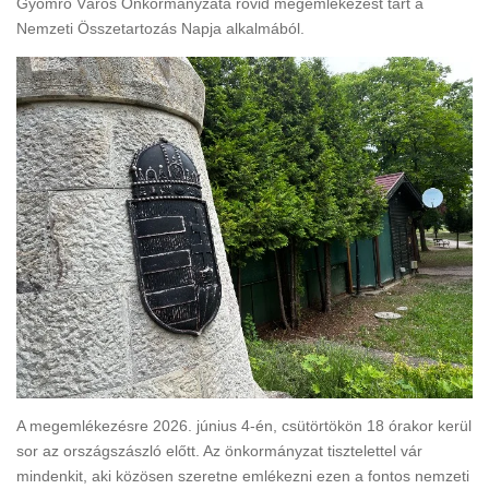
Gyömrő Város Önkormányzata rövid megemlékezést tart a
Nemzeti Összetartozás Napja alkalmából.
A megemlékezésre 2026. június 4-én, csütörtökön 18 órakor kerül
sor az országszászló előtt. Az önkormányzat tisztelettel vár
mindenkit, aki közösen szeretne emlékezni ezen a fontos nemzeti