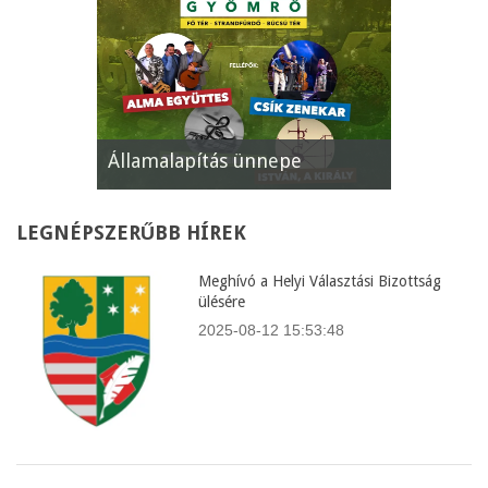
Államalapítás ünnepe
XII. Gyömr
LEGNÉPSZERŰBB
HÍREK
Meghívó a Helyi Választási Bizottság
ülésére
2025-08-12 15:53:48