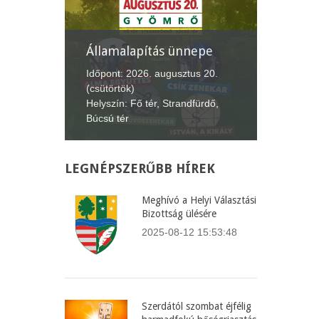
Államalapítás ünnepe
XII. Gy
Lecsófe
.
Időpont: 2026. augusztus 20.
(csütörtök)
Időpont: 
Helyszín: Fő tér, Strandfürdő,
(péntek-v
Búcsú tér
Helyszín:
LEGNÉPSZERŰBB
HÍREK
Meghívó a Helyi Választási
Bizottság ülésére
2025-08-12 15:53:48
Szerdától szombat éjfélig