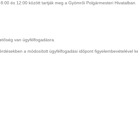
8:00 és 12:00 között tartják meg a Gyömrői Polgármesteri Hivatalban.
hetőség van ügyfélfogadásra.
 kérdésekben a módosított ügyfélfogadási időpont figyelembevételével k