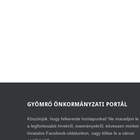
GYÖMRŐ
ÖNKORMÁNYZATI PORTÁL
Köszönjük, hogy felkereste honlapunkat! Ne maradjon le
a legfontosabb hírekről, eseményekről, kövessen minket
hivatalos Facebook-oldalunkon, vagy töltse le a városi