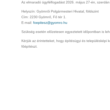
Az elmaradó ügyfélfogadást 2026. május 27-én, szerdán 
Helyszín: Gyömrői Polgármesteri Hivatal, földszint
Cím: 2230 Gyömrő, Fő tér 1.
E-mail:
foepitesz@gyomro.hu
Szükség esetén előzetesen egyeztetett időpontban is le
Kérjük az érintetteket, hogy építésügyi és településképi
főépítészt.