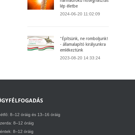
harmadfokú hőségriasztás
lép életbe
2024-06-20 11:02:09
"Építsünk, ne romboljunk!
- államalapító királyunkra
emlékeztünk
2023-08-20 14:33:24
ÜGYFÉLFOGADÁS
étfő: 8–12 óráig és 13–16 óráig
zerda: 8–12 óráig
éntek: 8–12 óráig