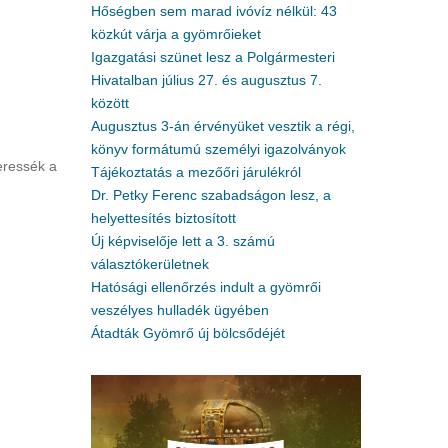
Hőségben sem marad ivóvíz nélkül: 43
közkút várja a gyömrőieket
Igazgatási szünet lesz a Polgármesteri
Hivatalban július 27. és augusztus 7.
között
Augusztus 3-án érvényüket vesztik a régi,
könyv formátumú személyi igazolványok
eressék a
Tájékoztatás a mezőőri járulékról
Dr. Petky Ferenc szabadságon lesz, a
helyettesítés biztosított
Új képviselője lett a 3. számú
választókerületnek
Hatósági ellenőrzés indult a gyömrői
veszélyes hulladék ügyében
Átadták Gyömrő új bölcsődéjét