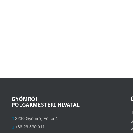
GYÖMRŐI
POLGÁRMESTERI HIVATAL
H
2230 Gyömrő, Fő tér 1.
S
+36 29 330 011
P