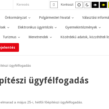
Alapértelmezett
Éjszakai
Magas
M
Kontraszt
mód
mód
kontras
ko
fekete-
fe
fehér
sá
Önkormányzat
Polgármesteri hivatal
Választási informá
mód.
mó
ések
Elektronikus ügyintézés
Gyermekintézmények
Turizmus
Menetrendek
Közérdekű adatok, közzétételi li
ejelentés
ítészi ügyfélfogadás
pítészi ügyfélfogadás
elmarad a május 25-i, hétfői főépítészi ügyfélfogadás.