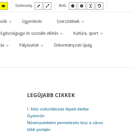
Fix
Széles
Kisebb
Nagyobb
PLG_SYSTEM_JMF
Alapértelmezett
agas
Magas
Szélesség
Betű
elrendezés
elrendezés
betűméret
betűméret
betűméret
zt
ntraszt
kontraszt
kete-
sárga-
rga
fekete
ciók
Ügyintézés
Szerződések
d.
mód.
Egészségügyi és szociális ellátás
Kultúra, sport
sta
Pályázatok
Önkormányzati újság
LEGÚJABB
CIKKEK
I. fokú vízkorlátozás lépett életbe
Gyömrőn
Növényvédelmi permetezés lesz a város
több pontján