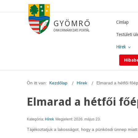
GYÖMRŐ
Címlap
ÖNKORMÁNYZATI PORTÁL
Testületi ül
Hírek
Hibab
Ön itt van:
Kezdőlap
Hírek
Elmarad a hétfői főép
Elmarad a hétfői főé
Kategória:
Hírek
Megjelent: 2026. május 23.
Tájékoztatjuk a lakosságot, hogy a pünkösdi ünnep miatt 