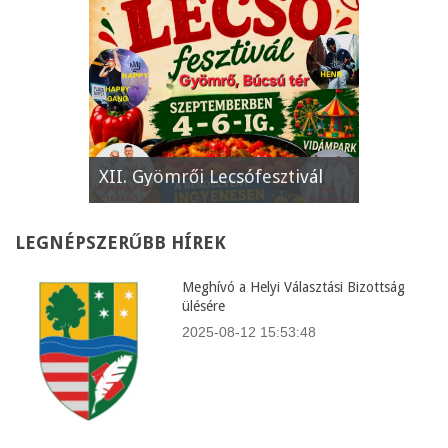
e
XII. Gyömrői Lecsófesztivál
Képviselő
LEGNÉPSZERŰBB
HÍREK
Meghívó a Helyi Választási Bizottság
ülésére
2025-08-12 15:53:48