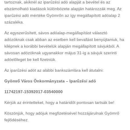
tartoznak, akiknél az iparűzési adó alapját a bevétel és az
elszámolható kiadások különbözete alapján határozzák meg. Az
iparűzési adó mértéke Gyömrőn az így megállapított adóalap 2
százaléka.
Az egyszerűsített, sávos adóalap-megállapítást választó
adózóknak csak abban az esetben kell bevallást benyújtaniuk, ha
kilépnek a korábbi bevételük alapján megállapított sávjukból. A
sávosan adózóknak ugyanakkor május 31-ig a sávjuk szerinti
adóelőleget be kell fizetniük.
Az iparűzési adót az alábbi bankszámlára kell átutalni:
Gyömrő Város Önkormányzata – Iparűzési adó
11742197-15392017-03540000
Kérjük az érintetteket, hogy a határidőt pontosan tartsák be!
Köszönjük, hogy adójuk megfizetésével hozzájárulnak Gyömrő
fejlődéséhez.