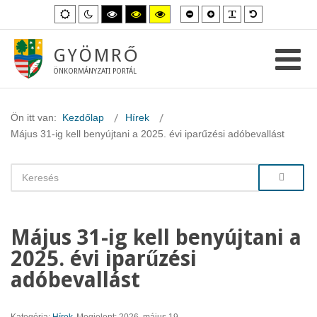
Kisebb
Nagyobb
PLG_SYSTEM_
Alapértelme
Alapértelmezett
Éjszakai
Magas
Magas
Magas
betűméret
betűméret
betűméret
mód
mód
kontraszt
kontraszt
kontraszt
fekete-
fekete-
sárga-
fehér
sárga
fekete
GYÖMRŐ
mód.
mód.
mód.
ÖNKORMÁNYZATI PORTÁL
Ön itt van:
Kezdőlap
Hírek
Május 31-ig kell benyújtani a 2025. évi iparűzési adóbevallást
Május 31-ig kell benyújtani a
2025. évi iparűzési
adóbevallást