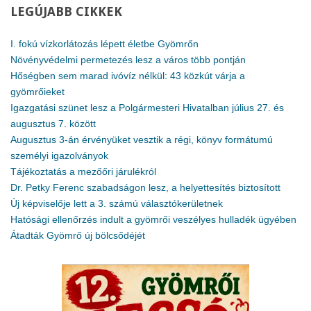
LEGÚJABB
CIKKEK
I. fokú vízkorlátozás lépett életbe Gyömrőn
Növényvédelmi permetezés lesz a város több pontján
Hőségben sem marad ivóvíz nélkül: 43 közkút várja a
gyömrőieket
Igazgatási szünet lesz a Polgármesteri Hivatalban július 27. és
augusztus 7. között
Augusztus 3-án érvényüket vesztik a régi, könyv formátumú
személyi igazolványok
Tájékoztatás a mezőőri járulékról
Dr. Petky Ferenc szabadságon lesz, a helyettesítés biztosított
Új képviselője lett a 3. számú választókerületnek
Hatósági ellenőrzés indult a gyömrői veszélyes hulladék ügyében
Átadták Gyömrő új bölcsődéjét