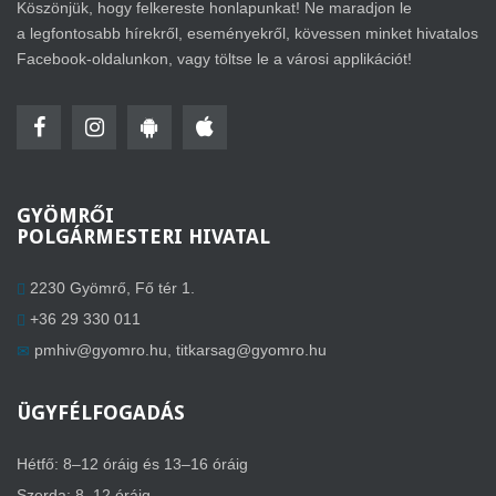
Köszönjük, hogy felkereste honlapunkat! Ne maradjon le
a legfontosabb hírekről, eseményekről, kövessen minket hivatalos
Facebook-oldalunkon, vagy töltse le a városi applikációt!
GYÖMRŐI
POLGÁRMESTERI HIVATAL
2230 Gyömrő, Fő tér 1.
+36 29 330 011
pmhiv@gyomro.hu
,
titkarsag@gyomro.hu
ÜGYFÉLFOGADÁS
Hétfő: 8–12 óráig és 13–16 óráig
Szerda: 8–12 óráig