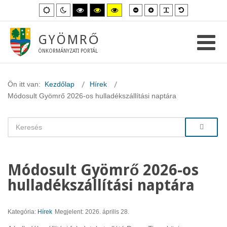
Kisebb
Nagyobb
PLG_SYSTEM_
Alapértelme
Alapértelmezett
Éjszakai
Magas
Magas
Magas
betűméret
betűméret
betűméret
mód
mód
kontraszt
kontraszt
kontraszt
fekete-
fekete-
sárga-
fehér
sárga
fekete
GYÖMRŐ
mód.
mód.
mód.
ÖNKORMÁNYZATI PORTÁL
Ön itt van:
Kezdőlap
Hírek
Módosult Gyömrő 2026-os hulladékszállítási naptára
Módosult Gyömrő 2026-os
hulladékszállítási naptára
Kategória:
Hírek
Megjelent: 2026. április 28.