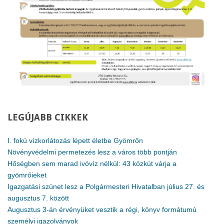
LEGÚJABB
CIKKEK
I. fokú vízkorlátozás lépett életbe Gyömrőn
Növényvédelmi permetezés lesz a város több pontján
Hőségben sem marad ivóvíz nélkül: 43 közkút várja a
gyömrőieket
Igazgatási szünet lesz a Polgármesteri Hivatalban július 27. és
augusztus 7. között
Augusztus 3-án érvényüket vesztik a régi, könyv formátumú
személyi igazolványok