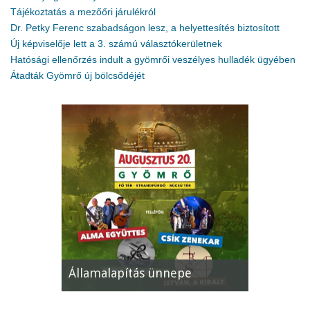
Tájékoztatás a mezőőri járulékról
Dr. Petky Ferenc szabadságon lesz, a helyettesítés biztosított
Új képviselője lett a 3. számú választókerületnek
Hatósági ellenőrzés indult a gyömrői veszélyes hulladék ügyében
Átadták Gyömrő új bölcsődéjét
Államalapítás ünnepe
XII. Gyöm