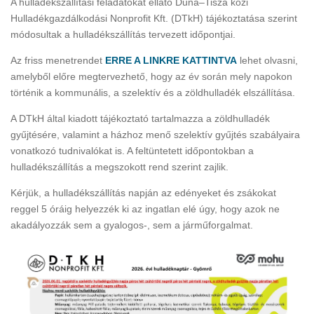
A hulladékszállítási feladatokat ellátó Duna–Tisza közi
Hulladékgazdálkodási Nonprofit Kft. (DTkH) tájékoztatása szerint
módosultak a hulladékszállítás tervezett időpontjai.
Az friss menetrendet
ERRE A LINKRE KATTINTVA
lehet olvasni,
amelyből előre megtervezhető, hogy az év során mely napokon
történik a kommunális, a szelektív és a zöldhulladék elszállítása.
A DTkH által kiadott tájékoztató tartalmazza a zöldhulladék
gyűjtésére, valamint a házhoz menő szelektív gyűjtés szabályaira
vonatkozó tudnivalókat is. A feltüntetett időpontokban a
hulladékszállítás a megszokott rend szerint zajlik.
Kérjük, a hulladékszállítás napján az edényeket és zsákokat
reggel 5 óráig helyezzék ki az ingatlan elé úgy, hogy azok ne
akadályozzák sem a gyalogos-, sem a járműforgalmat.