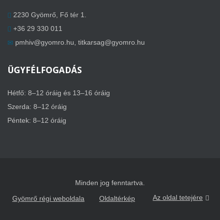
2230 Gyömrő, Fő tér 1.
+36 29 330 011
pmhiv@gyomro.hu
,
titkarsag@gyomro.hu
ÜGYFÉLFOGADÁS
Hétfő: 8–12 óráig és 13–16 óráig
Szerda: 8–12 óráig
Péntek: 8–12 óráig
Minden jog fenntartva.
Az oldal tetejére
Gyömrő régi weboldala
Oldaltérkép