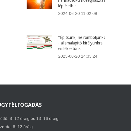
harmadfokú hőségriasztás
lép életbe
2024-06-20 11:02:09
"Építsünk, ne romboljunk!
- államalapító királyunkra
emlékeztünk
2023-08-20 14:33:24
ÜGYFÉLFOGADÁS
étfő: 8–12 óráig és 13–16 óráig
zerda: 8–12 óráig