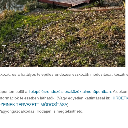
Rákóczi Napok
Időpont: 2026. július 3-4
(péntek-szombat)
Helyszín: Különböző
programhelyszínek
tkozik, és a hatályos településrendezési eszközök módosítását készíti e
ponton belül a
Településrendezési eszközök almenüpontban.
A doku
formációk fejezetben láthatók. (Vagy egyetlen kattintással itt:
HIRDET
ZEINEK TERVEZETT MÓDOSÍTÁSA
)
Vagyongazdálkodási Irodáján is megtekinthető.