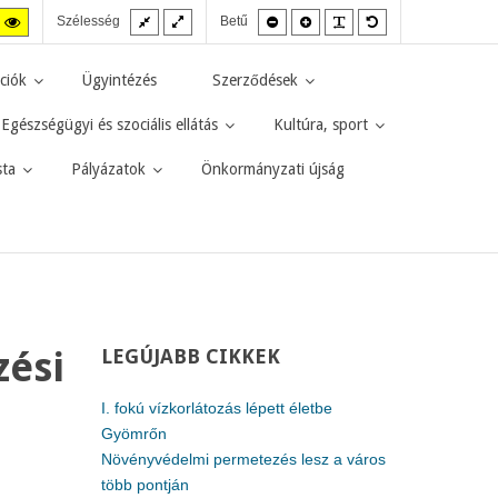
Fix
Széles
Kisebb
Nagyobb
PLG_SYSTEM_JMF
Alapértelmezett
agas
Magas
Szélesség
Betű
elrendezés
elrendezés
betűméret
betűméret
betűméret
zt
ntraszt
kontraszt
kete-
sárga-
rga
fekete
ciók
Ügyintézés
Szerződések
d.
mód.
Egészségügyi és szociális ellátás
Kultúra, sport
sta
Pályázatok
Önkormányzati újság
zési
LEGÚJABB
CIKKEK
I. fokú vízkorlátozás lépett életbe
Gyömrőn
Növényvédelmi permetezés lesz a város
több pontján