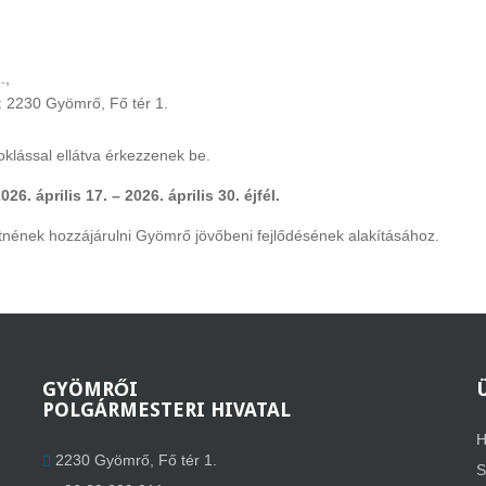
.,
e: 2230 Gyömrő, Fő tér 1.
oklással ellátva érkezzenek be.
026. április 17. – 2026. április 30. éjfél.
nének hozzájárulni Gyömrő jövőbeni fejlődésének alakításához.
GYÖMRŐI
POLGÁRMESTERI HIVATAL
H
2230 Gyömrő, Fő tér 1.
S