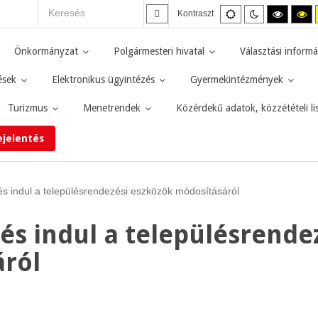
Alapértelmezett
Éjszakai
Magas
M
Kontraszt
mód
mód
kontras
ko
fekete-
fe
fehér
sá
Önkormányzat
Polgármesteri hivatal
Választási informá
mód.
mó
ések
Elektronikus ügyintézés
Gyermekintézmények
Turizmus
Menetrendek
Közérdekű adatok, közzétételi li
ejelentés
és indul a településrendezési eszközök módosításáról
és indul a településrende
ról