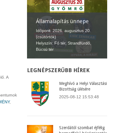
Államalapítás ünnepe
XII. G
Lecsófe
.
Időpont: 2026. augusztus 20.
(csütörtök)
Időpont: 
Helyszín: Fő tér, Strandfürdő,
(péntek-
Búcsú tér
Helyszín:
LEGNÉPSZERŰBB
HÍREK
lő. A
Meghívó a Helyi Választási
Bizottság ülésére
mentumok
2025-08-12 15:53:48
MÉNY
,
Szerdától szombat éjfélig