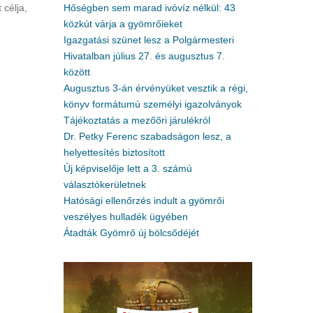
célja,
Hőségben sem marad ivóvíz nélkül: 43
közkút várja a gyömrőieket
Igazgatási szünet lesz a Polgármesteri
Hivatalban július 27. és augusztus 7.
között
Augusztus 3-án érvényüket vesztik a régi,
könyv formátumú személyi igazolványok
Tájékoztatás a mezőőri járulékról
Dr. Petky Ferenc szabadságon lesz, a
helyettesítés biztosított
Új képviselője lett a 3. számú
választókerületnek
Hatósági ellenőrzés indult a gyömrői
veszélyes hulladék ügyében
Átadták Gyömrő új bölcsődéjét