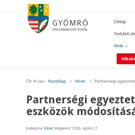
GYÖMRŐ
Címlap
ÖNKORMÁNYZATI PORTÁL
Testületi ül
Hírek
Hibab
Ön itt van:
Kezdőlap
Hírek
Partnerségi egyeztet
Partnerségi egyeztet
eszközök módosításá
Kategória:
Hírek
Megjelent: 2026. április 17.