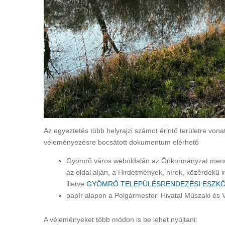
Az egyeztetés több helyrajzi számot érintő területre vona
véleményezésre bocsátott dokumentum elérhető
Gyömrő város weboldalán az Önkormányzat menü
az oldal alján, a Hirdetmények, hírek, közérdekű in
illetve
GYÖMRŐ TELEPÜLÉSRENDEZÉSI ESZKÖ
papír alapon a Polgármesteri Hivatal Műszaki és 
A véleményeket több módon is be lehet nyújtani: