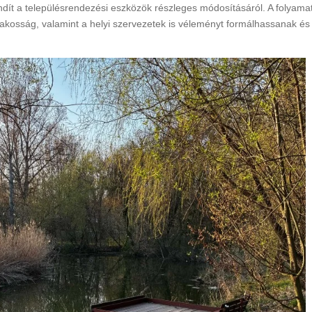
ít a településrendezési eszközök részleges módosításáról. A folyamat 
a lakosság, valamint a helyi szervezetek is véleményt formálhassanak és