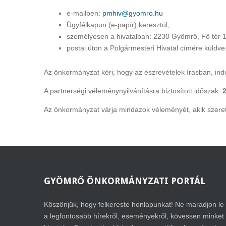
e-mailben:
pmhiv@gyomro.hu
Ügyfélkapun (e-papír) keresztül,
személyesen a hivatalban: 2230 Gyömrő, Fő tér 1
postai úton a Polgármesteri Hivatal címére küldv
Az önkormányzat kéri, hogy az észrevételek írásban, ind
A partnerségi véleménynyilvánításra biztosított időszak:
2
Az önkormányzat várja mindazok véleményét, akik szeret
GYÖMRŐ
ÖNKORMÁNYZATI PORTÁL
Köszönjük, hogy felkereste honlapunkat! Ne maradjon le
a legfontosabb hírekről, eseményekről, kövessen minket